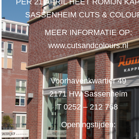
PER 21 APRIL HEET ROMIJN KA
SASSENHEIM CUTS & COLOU
MEER INFORMATIE OP:
www.cutsandcolours.nl
Voorhavenkwartier 49
2171 HW Sassenheim
T 0252 – 212 768
Openingstijden: