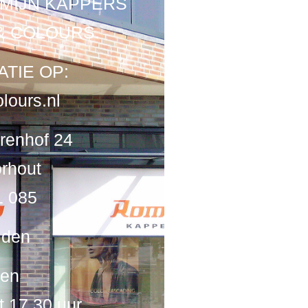
MIJN KAPPERS
& COLOURS.
TIE OP:
lours.nl
renhof 24
rhout
1 085
jden
ten
ot 17.30 uur