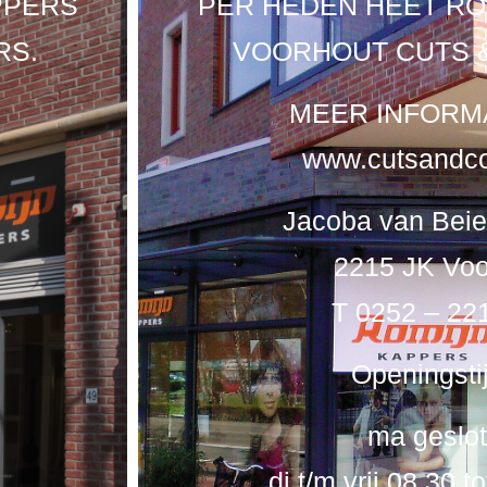
PPERS
PER HEDEN HEET RO
RS.
VOORHOUT CUTS 
MEER INFORMA
www.cutsandco
Jacoba van Beie
2215 JK Voo
T 0252 – 22
Openingsti
ma geslo
di t/m vrij 08.30 t